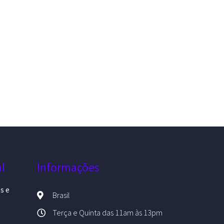
al
Informações
es e
Brasil
Terça e Quinta das 11am às 13pm