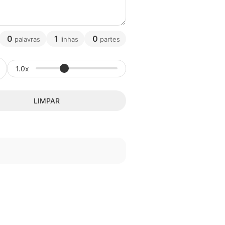
0
1
0
palavras
linhas
partes
1.0x
LIMPAR