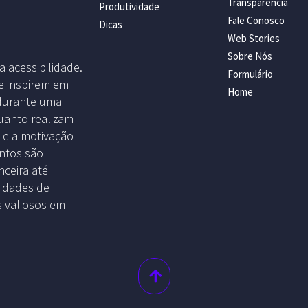
Transparência
Produtividade
Fale Conosco
Dicas
Web Stories
Sobre Nós
a acessibilidade.
Formulário
e inspirem em
Home
 durante uma
uanto realizam
o e a motivação
untos são
ceira até
idades de
s valiosos em