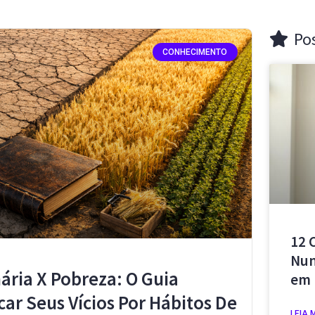
Po
CONHECIMENTO
12 
Nun
ária X Pobreza: O Guia
em 
car Seus Vícios Por Hábitos De
LEIA 