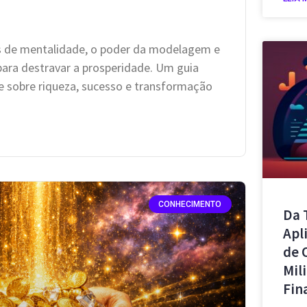
ais de mentalidade, o poder da modelagem e
para destravar a prosperidade. Um guia
 sobre riqueza, sucesso e transformação
CONHECIMENTO
Da 
Apl
de 
Mil
Fin