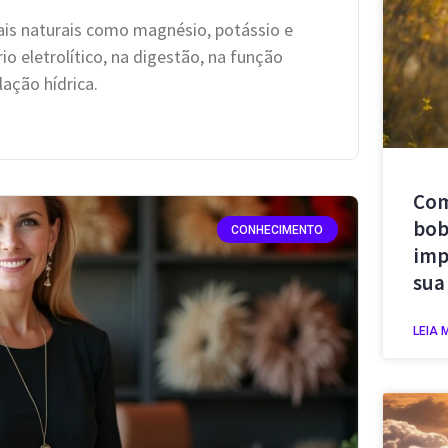
ais naturais como magnésio, potássio e
io eletrolítico, na digestão, na função
lação hídrica.
Com
bob
CONHECIMENTO
imp
sua
LEIA 