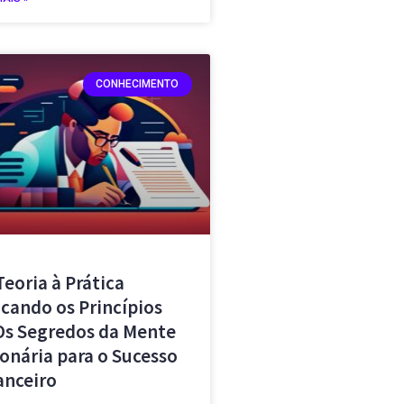
CONHECIMENTO
Teoria à Prática
icando os Princípios
Os Segredos da Mente
ionária para o Sucesso
anceiro